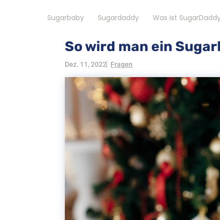
Sugarbaby
Sugardaddy
Was ist SugarDadd
So wird man ein Suga
Dez. 11, 2022
Fragen