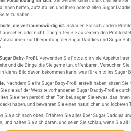
les Fotoshooting für sich.
Sie werden sehen, dass dies eine sehr 
Ihnen helfen, aufzufallen und Ihren potenziellen Sugar Daddies 
 Seite zu haben .
bsite, die vertrauenswürdig ist.
Schauen Sie sich andere Profile
cht aussehen oder nicht. Überprüfen Sie außerdem den Profilers
r Maßnahmen zur Überprüfung der Sugar Daddies und Sugar Babie
n.
 Sugar Baby-Profil.
Verwenden Sie Fotos, die viele Aspekte Ihrer 
 Seite und die Dinge, die Sie gerne tun, offenbaren. Versuchen Si
in klares Bild davon bekommen kann, was für ein tolles Sugar B
Sie.
Nachdem Sie Ihr Sugar Baby-Profil erstellt haben, sitzen Sie
 Sie die auf der Website vorhandenen Sugar Daddy-Profile durc
alten Sie einen persönlichen Ton bei, sagen Sie etwas, das Ihnen
ntdeckt haben, und bewahren Sie einen natürlichen und lockeren T
n Sie sich nach oben. Erfahren Sie alles über Sugar Daddies un
, und halten Sie sich daran, und seien Sie schlau, wenn Sie all I