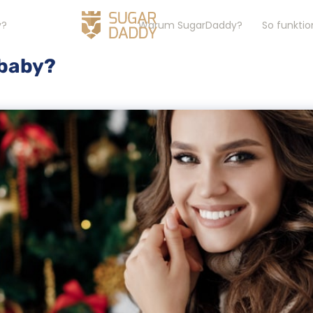
y?
Warum SugarDaddy?
So funktio
rbaby?