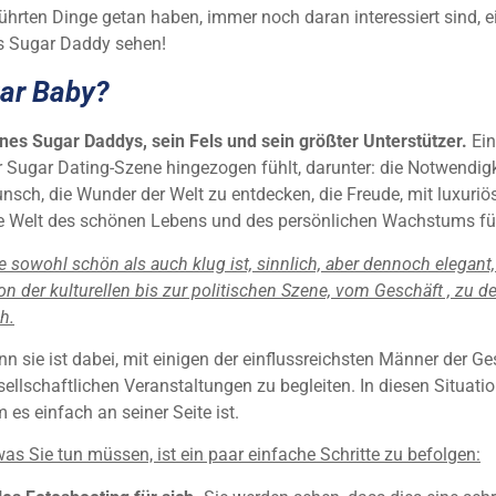
ührten Dinge getan haben, immer noch daran interessiert sind, 
es Sugar Daddy sehen!
gar Baby?
nes Sugar Daddys, sein Fels und sein größter Unterstützer.
Ein
r Sugar Dating-Szene hingezogen fühlt, darunter: die Notwendig
nsch, die Wunder der Welt zu entdecken, die Freude, mit luxur
die Welt des schönen Lebens und des persönlichen Wachstums fü
ie sowohl schön als auch klug ist, sinnlich, aber dennoch elegant,
on der kulturellen bis zur politischen Szene, vom Geschäft , zu 
h.
enn sie ist dabei, mit einigen der einflussreichsten Männer der 
sellschaftlichen Veranstaltungen zu begleiten. In diesen Situati
es einfach an seiner Seite ist.
was Sie tun müssen, ist ein paar einfache Schritte zu befolgen: