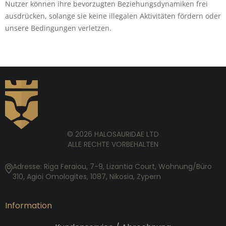
Nutzer können ihre bevorzugten Beziehungsdynamiken frei
ausdrücken, solange sie keine illegalen Aktivitäten fördern oder
unsere Bedingungen verletzen.
© 2026 HALOSAURIDAE LTD
ALLE RECHTE VORBEHALTEN
Adresse: Riga Feraiou, 7-9, Lizantia Court, Wohnung/Büro
310, Agioi Omologites, 1087, Nikosia, Zypern
Information