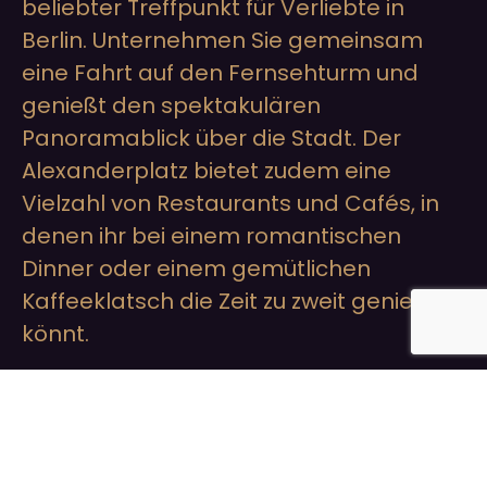
beliebter Treffpunkt für Verliebte in
Berlin. Unternehmen Sie gemeinsam
eine Fahrt auf den Fernsehturm und
genießt den spektakulären
Panoramablick über die Stadt. Der
Alexanderplatz bietet zudem eine
Vielzahl von Restaurants und Cafés, in
denen ihr bei einem romantischen
Dinner oder einem gemütlichen
Kaffeeklatsch die Zeit zu zweit genießen
könnt.
Berliner Kultur
und Partyszene:
Berlin ist weltweit bekannt für seine